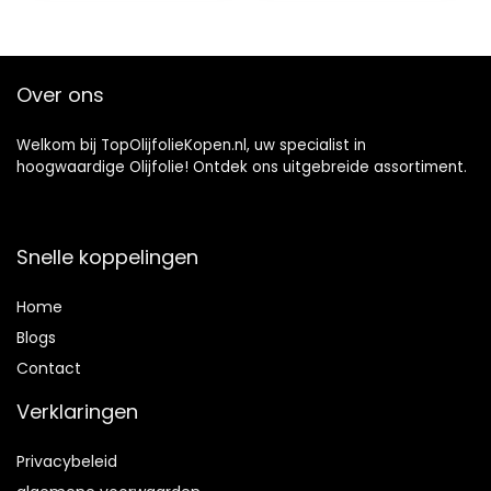
sauzen, makreel,
bier en snacks –
Voedselgesch
Over ons
Welkom bij TopOlijfolieKopen.nl, uw specialist in
hoogwaardige Olijfolie! Ontdek ons uitgebreide assortiment.
Snelle koppelingen
Home
Blog
s
Contact
Verklaringen
Privacybeleid