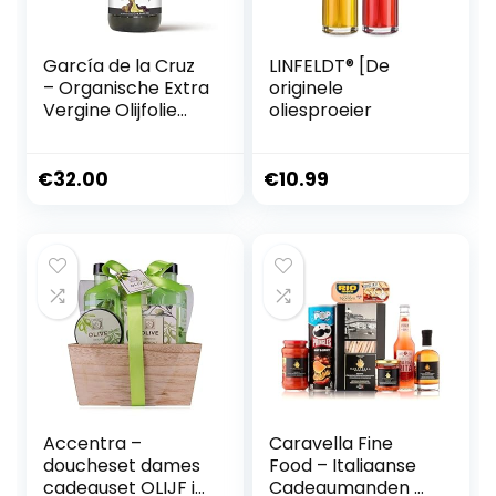
García de la Cruz
LINFELDT® [De
– Organische Extra
originele
Vergine Olijfolie
oliesproeier
Premium
€
32.00
€
10.99
Accentra –
Caravella Fine
doucheset dames
Food – Italiaanse
cadeauset OLIJF in
Cadeaumanden &