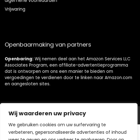
algemene voorwaarden
Vrijwaring
Openbaarmaking van partners
Openbaring:
Wij nemen deel aan het Amazon Services LLC
Associates Program, een affiliate-advertentieprogramma
dat is ontworpen om ons een manier te bieden om
vergoedingen te verdienen door te linken naar Amazon.com
en aangesloten sites.
Wij waarderen uw privacy
© https://topolijfoliekopen.nl. Alle rechten voorbehouden.
We gebruiken cookies om uw surfervaring te
Ontdek Onze Websites
verbeteren, gepersonaliseerde advertenties of inhoud
weer te geven en ons verkeer te analyseren. Door op