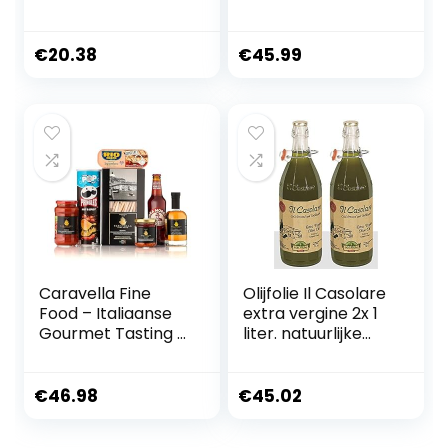
mooie houten kist
Gourmetgeschenk
– 5-delige
en “Peperoncino 2”
verzorgingsset
– Alcoholvrij –
€
20.38
€
45.99
met douchegel,
Selectie van
bubbelbad,
ambachtelijke
bodylotion,
pasta, chili-olijfolie,
bodypeeling en
sauzen, makreel,
badzout – wellness
margaritacocktail
cadeauset voor
en snacks
een verjaardag
Caravella Fine
Olijfolie Il Casolare
Food – Italiaanse
extra vergine 2x 1
Gourmet Tasting &
liter. natuurlijke
Gift set
troebel
“Peperoncino” –
Selectie van
€
46.98
€
45.02
ambachtelijke
pasta, chili olijfolie,